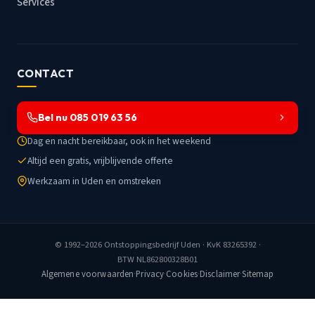
Services
CONTACT
Bel nu 085 019 63 56
Dag en nacht bereikbaar, ook in het weekend
Altijd een gratis, vrijblijvende offerte
Werkzaam in Uden en omstreken
© 1992–2026
Ontstoppingsbedrijf Uden
· KvK 83265392 ·
BTW NL862800328B01
Algemene voorwaarden
·
Privacy
·
Cookies
·
Disclaimer
·
Sitemap